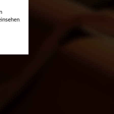
n
 einsehen