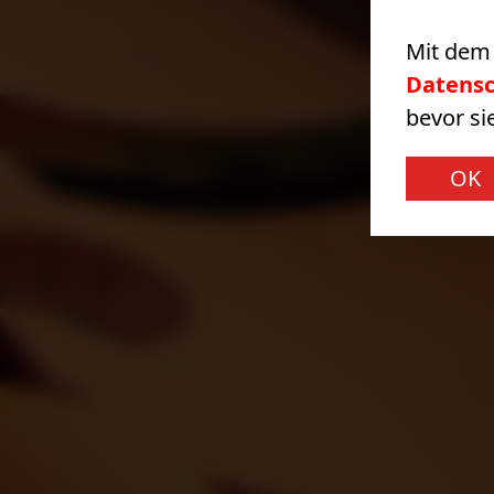
Mit dem 
Datens
bevor si
OK