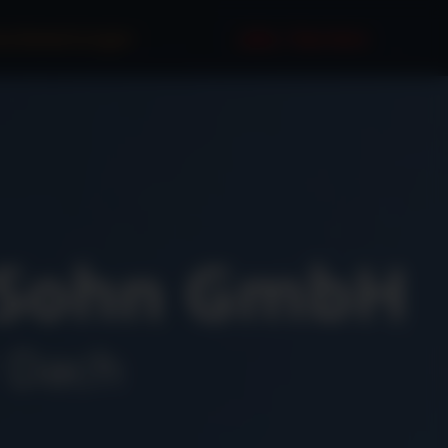
urbewertungen
Jobs / Karriere
& Sohn GmbH
r Dach