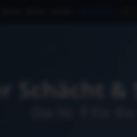
Service
Partner
Kontakt
Bautrockner
Monte
er Schächt 
Die Nr.
1
für Ih